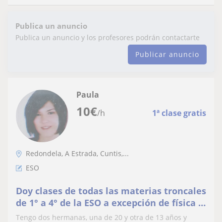
Publica un anuncio
Publica un anuncio y los profesores podrán contactarte
Publicar anuncio
Paula
10
€
/h
1ª clase gratis
Redondela, A Estrada, Cuntis,...
ESO
Doy clases de todas las materias troncales
de 1° a 4° de la ESO a excepción de física y
química y biología
Tengo dos hermanas, una de 20 y otra de 13 años y