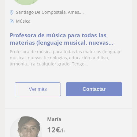
Santiago De Compostela, Ames,...
Música
Profesora de música para todas las
materias (lenguaje musical, nuevas
tecnologías, educación auditiva,
Profesora de música para todas las materias (lenguaje
armonía...) a cualquier grado
musical, nuevas tecnologías, educación auditiva,
armonía...) a cualquier grado. Tengo...
ver más
Contactar
María
12
€
/h