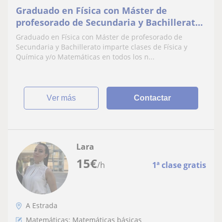
Graduado en Física con Máster de
profesorado de Secundaria y Bachillerato
imparte clases de Física y Química y/o
Graduado en Física con Máster de profesorado de
Matemáticas en todos los niveles de Eso o
Secundaria y Bachillerato imparte clases de Física y
Bachillerato
Química y/o Matemáticas en todos los n...
ver más
Contactar
Lara
15
€
/h
1ª clase gratis
A Estrada
Matemáticas: Matemáticas básicas