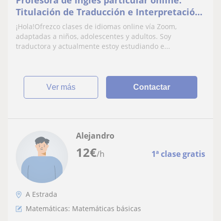
Titulación de Traducción e Interpretación
(Español-Gallego-Inglés-Alemán)
¡Hola!Ofrezco clases de idiomas online vía Zoom,
adaptadas a niños, adolescentes y adultos. Soy
traductora y actualmente estoy estudiando e...
ver más
Contactar
Alejandro
12
€
/h
1ª clase gratis
A Estrada
Matemáticas: Matemáticas básicas