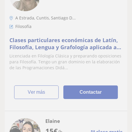
A Estrada, Cuntis, Santiago D...
Filosofía
Clases particulares económicas de Latín,
Filosofía, Lengua y Grafología aplicada a
la enseñanza- Presenciales u online
Licenciada en Filología Clásica y preparando oposiciones
para Filosofía. Tengo un gran dominio en la elaboración
de las Programaciones Didá...
ver más
Contactar
Elaine
15
€