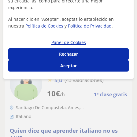
su eficacia, así como para ofrecerte una mejor
Ola! O meu nome é Mariña. Estou Graduada en CC da
experiencia.
Cultura e Difusión Cultural, ademais do Mestrado de
Porfesorado para Secundaria, cun esp...
Al hacer clic en “Aceptar”, aceptas lo establecido en
nuestra
Política de Cookies
y
Política de Privacidad
.
ver más
Contactar
Panel de Cookies
Rechazar
Aceptar
Sonia
★
5,0
(43 valoraciones)
10
€
/h
1ª clase gratis
Santiago De Compostela, Ames,...
Italiano
Quien dice que aprender italiano no es