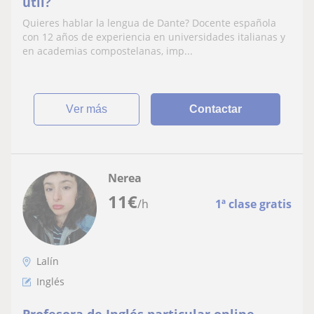
útil?
Quieres hablar la lengua de Dante? Docente española
con 12 años de experiencia en universidades italianas y
en academias compostelanas, imp...
ver más
Contactar
Nerea
11
€
/h
1ª clase gratis
Lalín
Inglés
Profesora de Inglés particular online.