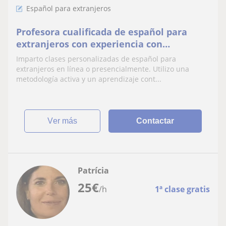
Español para extranjeros
Profesora cualificada de español para
extranjeros con experiencia con
principiantes absolutos.
Imparto clases personalizadas de español para
extranjeros en línea o presencialmente. Utilizo una
metodología activa y un aprendizaje cont...
ver más
Contactar
Patrícia
25
€
/h
1ª clase gratis