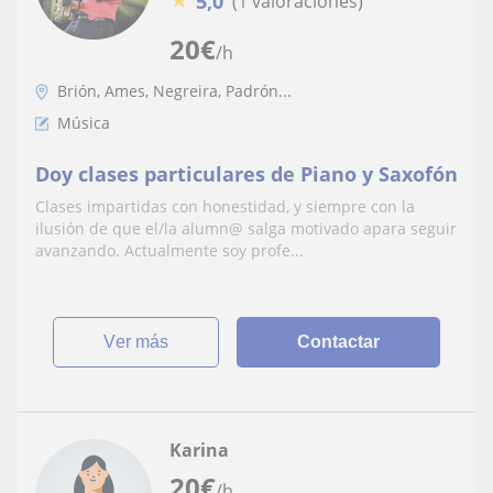
5,0
(1 valoraciones)
20
€
/h
Brión, Ames, Negreira, Padrón...
Música
Doy clases particulares de Piano y Saxofón
Clases impartidas con honestidad, y siempre con la
ilusión de que el/la alumn@ salga motivado apara seguir
avanzando. Actualmente soy profe...
ver más
Contactar
Karina
20
€
/h