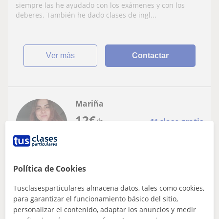
siempre las he ayudado con los exámenes y con los
deberes. También he dado clases de ingl...
ver más
Contactar
Mariña
12
€
/h
1ª clase gratis
A Estrada
Política de Cookies
Historia
Tusclasesparticulares almacena datos, tales como cookies,
Clases particulares para Secundaria e
para garantizar el funcionamiento básico del sitio,
Bacharelato
personalizar el contenido, adaptar los anuncios y medir