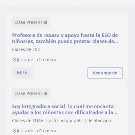
Clase Presencial
Profesora de repaso y apoyo hasta la ESO de
niños/as, también puedo prestar clases de
apoyo a personas que estudien grado
Clases de ESO
superior de integración social o grado medio
de administración
Jerez de la Frontera
6
€/h
Ver anuncio
Clase Presencial
Soy integradora social, lo cual me encanta
ayudar a los niños/as con dificultades a la
hora de su aprendizaje, estoy aquí para
Clases de TDAH Trastorno por déficit de atención
ayudarte a superar tus obstáculos
Jerez de la Frontera