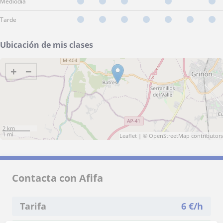
Mediodía
Tarde
Ubicación de mis clases
+
−
2 km
1 mi
Leaflet
| ©
OpenStreetMap
contributors
Contacta con Afifa
Tarifa
6
€/h