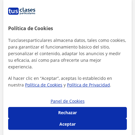
1ª clase gratis
Política de Cookies
Tusclasesparticulares almacena datos, tales como cookies,
para garantizar el funcionamiento básico del sitio,
personalizar el contenido, adaptar los anuncios y medir
su eficacia, así como para ofrecerte una mejor
experiencia.
Al hacer clic en “Aceptar”, aceptas lo establecido en
nuestra
Política de Cookies
y
Política de Privacidad
.
Panel de Cookies
Al hacer clic, aceptas nuestro
aviso legal
y de
privacidad
Rechazar
Contactar ahora
Aceptar