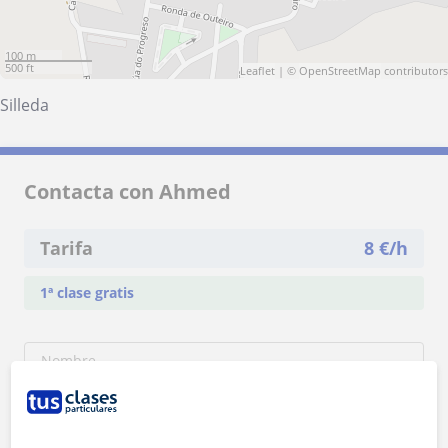
100 m
500 ft
Leaflet
| ©
OpenStreetMap
contributors
Silleda
Contacta con Ahmed
Tarifa
8
€/h
1ª clase gratis