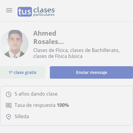
Ahmed
Rosales
Garrido
Clases de Física, clases de Bachillerato,
clases de Física básica
1ª clase gratis
Enviar mensaje
5 años dando clase
Tasa de respuesta
100%
Silleda