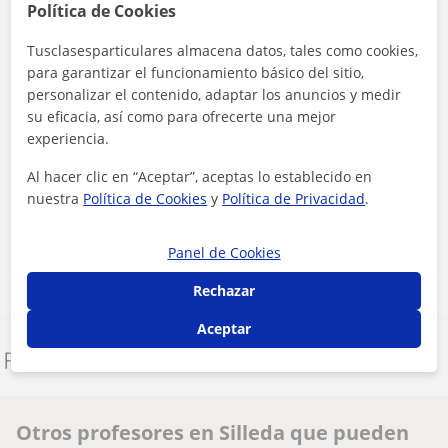
Política de Cookies
Tusclasesparticulares almacena datos, tales como cookies,
para garantizar el funcionamiento básico del sitio,
personalizar el contenido, adaptar los anuncios y medir
su eficacia, así como para ofrecerte una mejor
experiencia.
Al hacer clic en “Aceptar”, aceptas lo establecido en
Al hacer clic, aceptas nuestro
aviso legal
y de
privacidad
nuestra
Política de Cookies
y
Política de Privacidad
.
Contactar ahora
Panel de Cookies
Rechazar
Aceptar
Denunciar este perfil
Otros profesores en Silleda que pueden