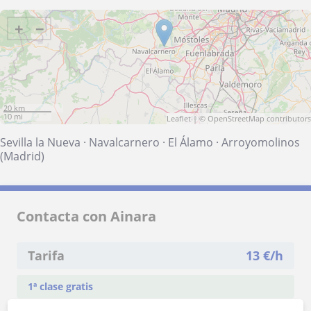
+
−
20 km
10 mi
Leaflet
| ©
OpenStreetMap
contributors
Sevilla la Nueva
·
Navalcarnero
·
El Álamo
·
Arroyomolinos
(Madrid)
Contacta con Ainara
Tarifa
13
€/h
1ª clase gratis