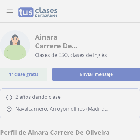
Ainara
Carrere De
Oliveira
Clases de ESO, clases de Inglés
1ª clase gratis
Enviar mensaje
2 años dando clase
Navalcarnero, Arroyomolinos (Madrid), El Álamo, Sevilla la Nueva
Perfil de Ainara Carrere De Oliveira