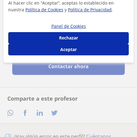
Al hacer clic en “Aceptar”, aceptas lo establecido en
nuestra
Política de Cookies
y
Política de Privacidad
.
Panel de Cookies
Rechazar
Al hacer clic, aceptas nuestro
aviso legal
y de
privacidad
Aceptar
Contactar ahora
Comparte a este profesor
¿Hay algún error en este perfil?
Cuéntanos