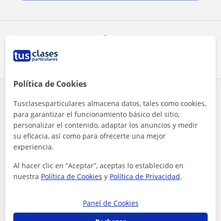
Comparte a este profesor
Política de Cookies
¿Hay algún error en este perfil?
Cuéntanos
Tusclasesparticulares almacena datos, tales como cookies,
para garantizar el funcionamiento básico del sitio,
personalizar el contenido, adaptar los anuncios y medir
Tus clases particulares
Matemáticas
Araba
Amurrio
doy clases de matemáticas, secundaria terminada, y actualmen...
su eficacia, así como para ofrecerte una mejor
experiencia.
Otros profesores de Matemáticas en
Al hacer clic en “Aceptar”, aceptas lo establecido en
Amurrio que pueden interesarte
nuestra
Política de Cookies
y
Política de Privacidad
.
Panel de Cookies