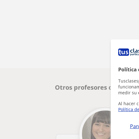
Política
Tusclases
Otros profesores de Químic
funcionami
medir su 
Al hacer c
Política d
Pan