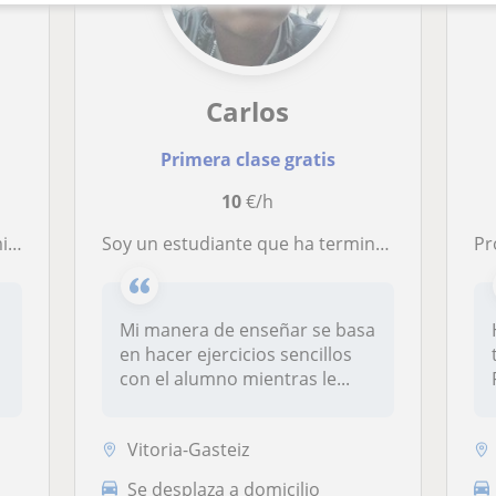
Carlos
Primera clase gratis
10
€/h
as!
Soy un estudiante que ha terminado recientemente sus estudios de química con una de las notas más altas de clase. Además soy una persona a la que le encanta enseñar
P
Mi manera de enseñar se basa
en hacer ejercicios sencillos
con el alumno mientras le...
Vitoria-Gasteiz
Se desplaza a domicilio