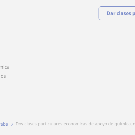
Dar clases 
mica
dos
doy clases particulares economicas de apoyo de quimica, m
raba