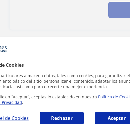
¿Hay algún error en este perfil?
Cuéntanos
 de Cookies
particulares almacena datos, tales como cookies, para garantizar el
a en Vitoria-Gasteiz que pueden interesarte
ento básico del sitio, personalizar el contenido, adaptar los anunc
eficacia, así como para ofrecerte una mejor experiencia.
lic en “Aceptar”, aceptas lo establecido en nuestra
Política de Cook
e Privacidad
.
el de Cookies
Rechazar
Aceptar