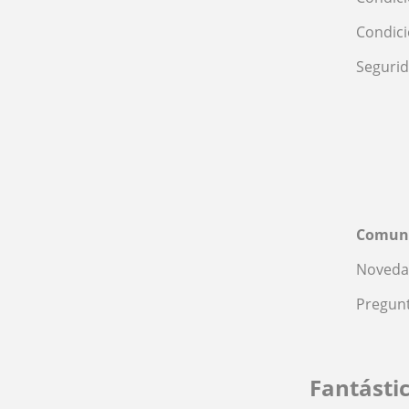
Condic
Seguri
Comun
Noveda
Pregunt
Fantásti