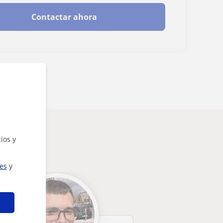
Contactar ahora
ios y
ies
y