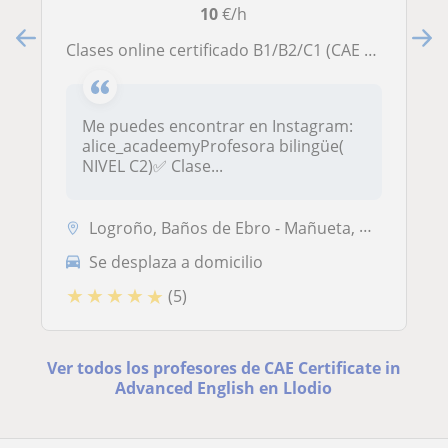
10
€/h
Clases online certificado B1/B2/C1 (CAE + EOI+APTIS)+MATERIAL INCLUIDO 📕📘 profesora biligue✅
Me puedes encontrar en Instagram:
alice_acadeemyProfesora bilingüe(
NIVEL C2)✅ Clase...
Logroño, Baños de Ebro - Mañueta, Bernedo, Albelda de Iregua, Bezares, Bargota
Se desplaza a domicilio
★
★
★
★
★
(5)
Ver todos los profesores de CAE Certificate in
Advanced English en Llodio