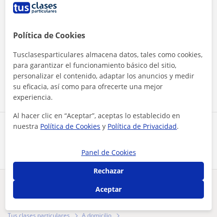
Política de Cookies
Al hacer clic, aceptas nuestro
aviso legal
y de
privacidad
Tusclasesparticulares almacena datos, tales como cookies,
para garantizar el funcionamiento básico del sitio,
personalizar el contenido, adaptar los anuncios y medir
Contactar ahora
su eficacia, así como para ofrecerte una mejor
experiencia.
Al hacer clic en “Aceptar”, aceptas lo establecido en
nuestra
Política de Cookies
y
Política de Privacidad
.
Comparte a este profesor
Panel de Cookies
Rechazar
Aceptar
¿Hay algún error en este perfil?
Cuéntanos
Tus clases particulares
A domicilio