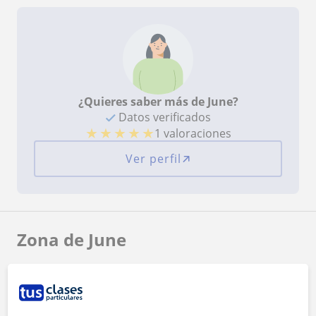
¿Quieres saber más de June?
Datos verificados
★
★
★
★
★
1 valoraciones
Ver perfil
Zona de June
Localidades a las que se desplaza para dar clase
Vitoria-Gasteiz