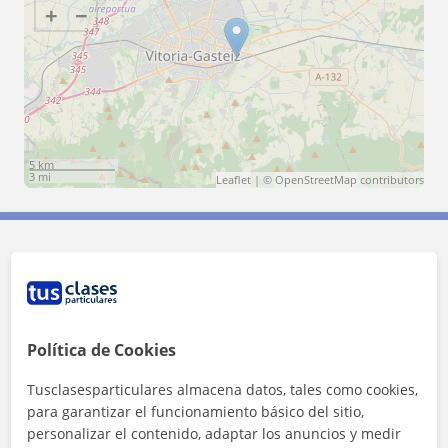
+
−
5 km
3 mi
Leaflet
| ©
OpenStreetMap
contributors
Contacta con Mikel
Tarifa
15
€/h
Política de Cookies
1ª clase gratis
Tusclasesparticulares almacena datos, tales como cookies,
para garantizar el funcionamiento básico del sitio,
personalizar el contenido, adaptar los anuncios y medir