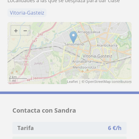
Localidades a las que se desplaza para dar clase
Vitoria-Gasteiz
+
−
2 km
1 mi
Leaflet
| ©
OpenStreetMap
contributors
Contacta con Sandra
Tarifa
6
€/h