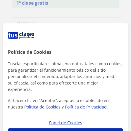
1ª clase gratis
Política de Cookies
Tusclasesparticulares almacena datos, tales como cookies,
para garantizar el funcionamiento básico del sitio,
personalizar el contenido, adaptar los anuncios y medir
su eficacia, así como para ofrecerte una mejor
experiencia.
Al hacer clic en “Aceptar”, aceptas lo establecido en
Al hacer clic, aceptas nuestro
aviso legal
y de
privacidad
nuestra
Política de Cookies
y
Política de Privacidad
.
Contactar ahora
Panel de Cookies