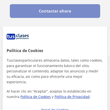
Contactar ahora
Comparte a este profesor
Política de Cookies
Tusclasesparticulares almacena datos, tales como cookies,
para garantizar el funcionamiento básico del sitio,
¿Hay algún error en este perfil?
Cuéntanos
personalizar el contenido, adaptar los anuncios y medir
su eficacia, así como para ofrecerte una mejor
Tus clases particulares
Matemáticas
Araba
Laguardia
experiencia.
se ofrecen clases particulares tanto de educación primaria y...
Al hacer clic en “Aceptar”, aceptas lo establecido en
Otros profesores de Matemáticas en
nuestra
Política de Cookies
y
Política de Privacidad
.
Laguardia que pueden interesarte
Panel de Cookies