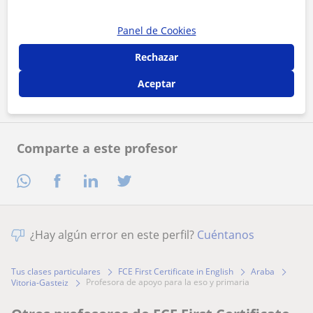
Panel de Cookies
Al hacer clic, aceptas nuestro
aviso legal
y de
privacidad
Rechazar
Contactar ahora
Aceptar
Comparte a este profesor
¿Hay algún error en este perfil?
Cuéntanos
Tus clases particulares
FCE First Certificate in English
Araba
profesora de apoyo para la eso y primaria
Vitoria-Gasteiz