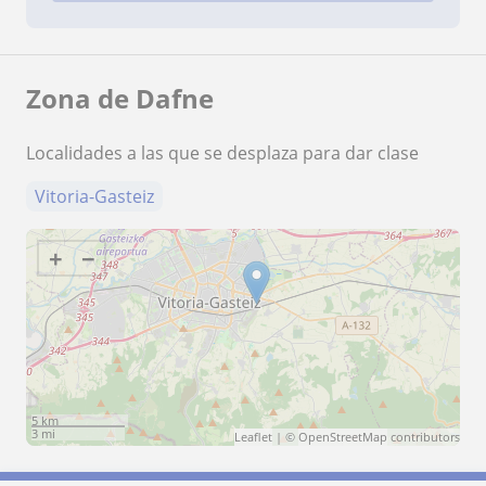
Zona de Dafne
Localidades a las que se desplaza para dar clase
Vitoria-Gasteiz
+
−
5 km
3 mi
Leaflet
| ©
OpenStreetMap
contributors