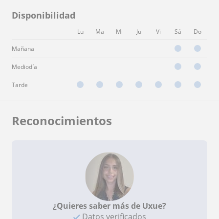
Disponibilidad
Lu
Ma
Mi
Ju
Vi
Sá
Do
Mañana
Mediodía
Tarde
Reconocimientos
¿Quieres saber más de Uxue?
Datos verificados