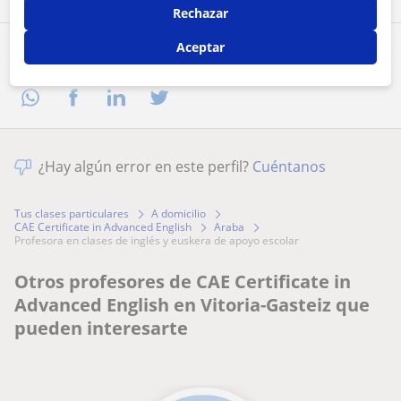
Rechazar
Aceptar
Comparte a este profesor
¿Hay algún error en este perfil?
Cuéntanos
Tus clases particulares
A domicilio
CAE Certificate in Advanced English
Araba
profesora en clases de inglés y euskera de apoyo escolar
Otros profesores de CAE Certificate in
Advanced English en Vitoria-Gasteiz que
pueden interesarte