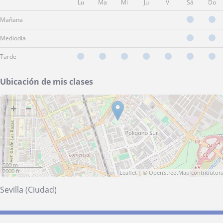
Lu
Ma
Mi
Ju
Vi
Sá
Do
Mañana
Mediodía
Tarde
Ubicación de mis clases
+
−
500 m
2000 ft
Leaflet
| ©
OpenStreetMap
contributors
Sevilla (Ciudad)