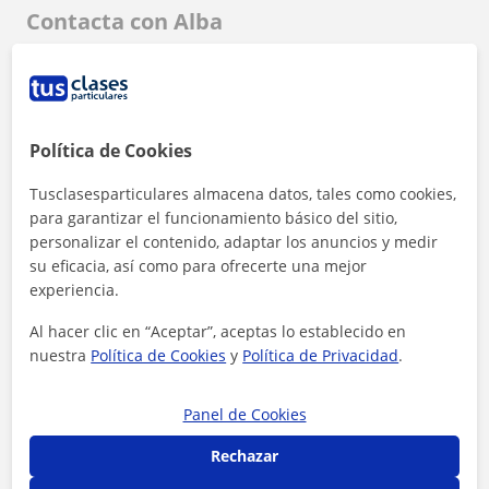
Contacta con Alba
Tarifa
12
€/h
Política de Cookies
Tusclasesparticulares almacena datos, tales como cookies,
para garantizar el funcionamiento básico del sitio,
personalizar el contenido, adaptar los anuncios y medir
su eficacia, así como para ofrecerte una mejor
experiencia.
Al hacer clic en “Aceptar”, aceptas lo establecido en
nuestra
Política de Cookies
y
Política de Privacidad
.
Panel de Cookies
Al hacer clic, aceptas nuestro
aviso legal
y de
privacidad
Rechazar