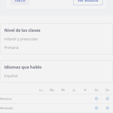
10
€/h
Ver anuncio
Nivel de las clases
Infantil y preescolar
Primaria
Idiomas que hablo
Español
Lu
Ma
Mi
Ju
Vi
Sá
Do
Mañana
Mediodía