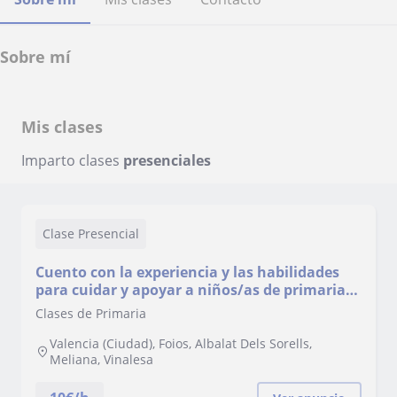
Sobre mí
Mis clases
Imparto clases
presenciales
Clase Presencial
Cuento con la experiencia y las habilidades
para cuidar y apoyar a niños/as de primaria.
Estoy motivada y puedo comenzar desde ya
Clases de Primaria
Valencia (Ciudad), Foios, Albalat Dels Sorells,
Meliana, Vinalesa