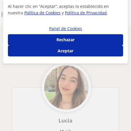
Al hacer clic en “Aceptar”, aceptas lo establecido en
nuestra
Política de Cookies
y
Política de Privacidad
.
Denunciar este perfil
Panel de Cookies
Otros profesores de Primaria en Valencia
Rechazar
que pueden interesarte
Aceptar
Lucía