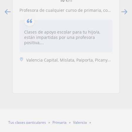
10
€/h
Profesora de cualquier curso de primaria, conocimientos de la asignatura que desee a domicilio
Clases de apoyo escolar para tu hijo/a,
están impartidas por una profesora
positiva,...
Valencia Capital, Mislata, Paiporta, Picanya, Xirivella
Tus clases particulares
Primaria
Valencia
Profesora Alba Clos García