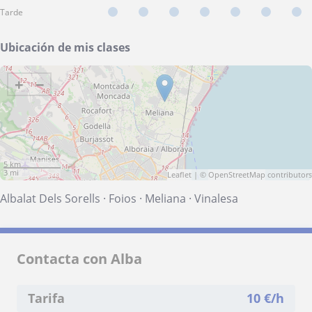
Tarde
Ubicación de mis clases
+
−
5 km
3 mi
Leaflet
| ©
OpenStreetMap
contributors
Albalat Dels Sorells
·
Foios
·
Meliana
·
Vinalesa
Contacta con Alba
Tarifa
10
€/h