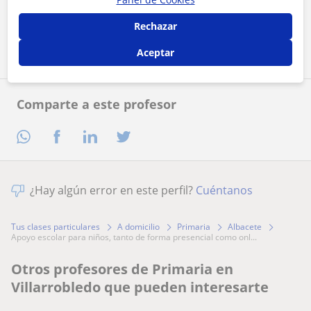
Rechazar
Contactar ahora
Aceptar
Comparte a este profesor
¿Hay algún error en este perfil?
Cuéntanos
Tus clases particulares
A domicilio
Primaria
Albacete
apoyo escolar para niños, tanto de forma presencial como onl...
Otros profesores de Primaria en
Villarrobledo que pueden interesarte