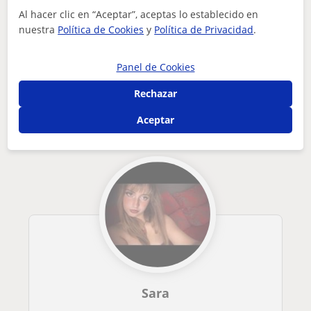
Al hacer clic en “Aceptar”, aceptas lo establecido en
Tus clases particulares
Lengua Castellana y Literatura
nuestra
Política de Cookies
y
Política de Privacidad
.
Albacete
soy estudiante de 3 curso en el grado de educación primaria....
Panel de Cookies
Otros profesores de Lengua Castellana y
Literatura en Albacete que pueden
Rechazar
interesarte
Aceptar
Sara