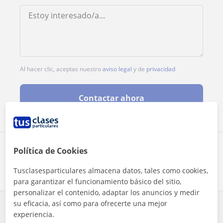
Al hacer clic, aceptas nuestro
aviso legal
y de
privacidad
Contactar ahora
Comparte a este profesor
Política de Cookies
Tusclasesparticulares almacena datos, tales como cookies,
para garantizar el funcionamiento básico del sitio,
personalizar el contenido, adaptar los anuncios y medir
su eficacia, así como para ofrecerte una mejor
¿Hay algún error en este perfil?
Cuéntanos
experiencia.