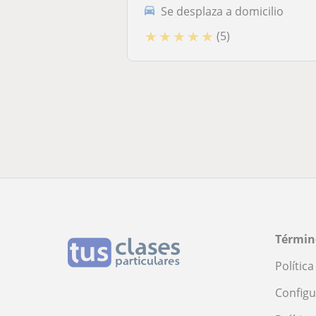
Se desplaza a domicilio
★
★
★
★
★
(5)
Términ
Polític
Configu