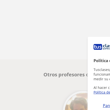
Política
Tusclases
Otros profesores online de
funcionami
medir su 
Al hacer c
Política d
Pan