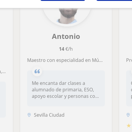
Antonio
14
€/h
Maestro con especialidad en Música, Piano y Psicología
Pro
ano
Me encanta dar clases a
alumnado de primaria, ESO,
apoyo escolar y personas con
inqu...
Sevilla Ciudad
★