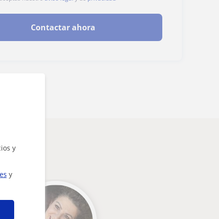
Contactar ahora
ios y
ies
y