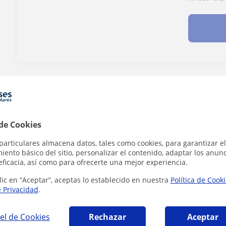
¿Hay algún error en este perfil?
Cuéntanos
 de Cookies
particulares almacena datos, tales como cookies, para garantizar el
 Piano que pueden interesarte
ento básico del sitio, personalizar el contenido, adaptar los anunc
eficacia, así como para ofrecerte una mejor experiencia.
lic en “Aceptar”, aceptas lo establecido en nuestra
Política de Cook
e Privacidad
.
el de Cookies
Rechazar
Aceptar