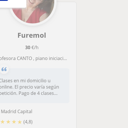
Furemol
30
€/h
fesora CANTO , piano iniciación, musicoterapia, música y movimiento, teatro musical
Clases en mi domicilio u
online. El precio varía según
petición. Pago de 4 clases
me...
Madrid Capital
★
★
★
★
(4,8)