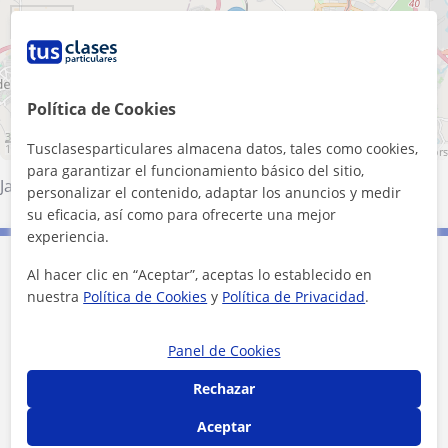
+
−
Política de Cookies
3 km
Tusclasesparticulares almacena datos, tales como cookies,
1 mi
Leaflet
| ©
OpenStreetMap
contributors
para garantizar el funcionamiento básico del sitio,
Jaén (Ciudad)
personalizar el contenido, adaptar los anuncios y medir
su eficacia, así como para ofrecerte una mejor
experiencia.
Contacta con Alberto
Al hacer clic en “Aceptar”, aceptas lo establecido en
nuestra
Política de Cookies
y
Política de Privacidad
.
Tarifa
7
€/h
Panel de Cookies
1ª clase gratis
Rechazar
Aceptar