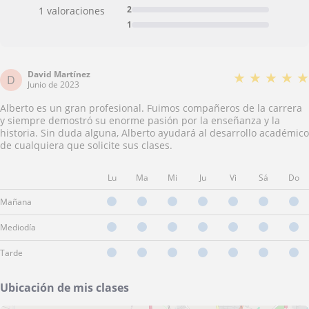
2
1 valoraciones
1
David Martínez
★
★
★
★
★
D
Junio de 2023
Alberto es un gran profesional. Fuimos compañeros de la carrera
y siempre demostró su enorme pasión por la enseñanza y la
historia. Sin duda alguna, Alberto ayudará al desarrollo académico
de cualquiera que solicite sus clases.
Lu
Ma
Mi
Ju
Vi
Sá
Do
Mañana
Mediodía
Tarde
Ubicación de mis clases