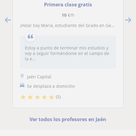
Primera clase gratis
10
€/h
¡Hola! Soy María, estudiante del Grado en Geografía e Historia de la UJA. Imparto clases para alumnos de ESO y Bachillerato
Estoy a punto de terminar mis estudios y
voy a seguir formándome en el campo de
la e...
Jaén Capital
Se desplaza a domicilio
★
★
★
★
★
(5)
Ver todos los profesores en Jaén