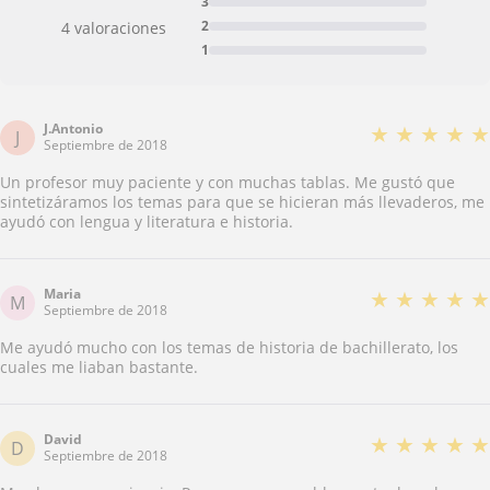
3
2
4 valoraciones
1
J.Antonio
★
★
★
★
★
J
Septiembre de 2018
Un profesor muy paciente y con muchas tablas. Me gustó que
sintetizáramos los temas para que se hicieran más llevaderos, me
ayudó con lengua y literatura e historia.
Maria
★
★
★
★
★
M
Septiembre de 2018
Me ayudó mucho con los temas de historia de bachillerato, los
cuales me liaban bastante.
David
★
★
★
★
★
D
Septiembre de 2018