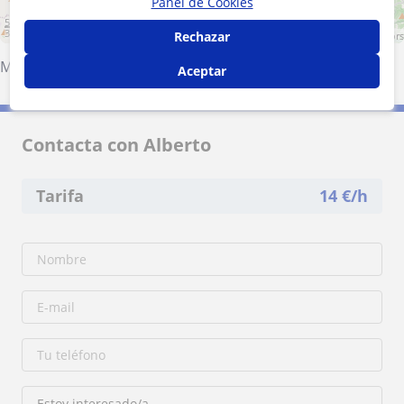
Panel de Cookies
5 km
3 mi
Rechazar
Leaflet
| ©
OpenStreetMap
contributors
Maracena
·
Granada (Ciudad)
·
Armilla
·
Albolote
Aceptar
Contacta con Alberto
Tarifa
14
€/h