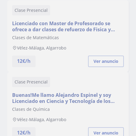
Clase Presencial
Licenciado con Master de Profesorado se
ofrece a dar clases de refuerzo de Fisica y
Quimica, Matematicas, Tecnologia y Biologia,
Clases de Matemáticas
para Secundaria y Bachillerato en Torre del
Mar y alrededores
Vélez-Málaga, Algarrobo
12
€/h
Ver anuncio
Clase Presencial
Buenas!Me llamo Alejandro Espinel y soy
Licenciado en Ciencia y Tecnología de los
Alimentos, con Máster de Profesorado en
Clases de Química
Secundaria y Bachillerato. Estoy
preparándome las oposiciones para docente
Vélez-Málaga, Algarrobo
de Física y Química, y combinándolo con
clases en Academ
12
€/h
Ver anuncio