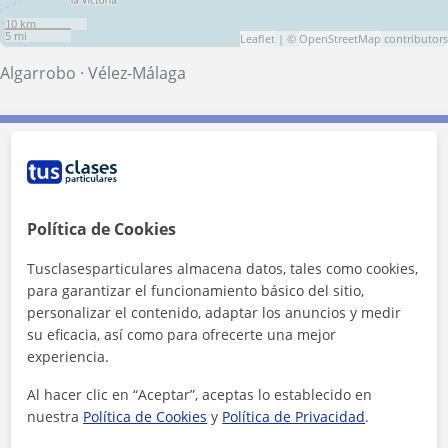
10 km
5 mi
Leaflet
| ©
OpenStreetMap
contributors
Algarrobo
·
Vélez-Málaga
Contacta con Alejandro
Tarifa
12
€/h
Política de Cookies
1ª clase gratis
Tusclasesparticulares almacena datos, tales como cookies,
para garantizar el funcionamiento básico del sitio,
personalizar el contenido, adaptar los anuncios y medir
su eficacia, así como para ofrecerte una mejor
experiencia.
Al hacer clic en “Aceptar”, aceptas lo establecido en
nuestra
Política de Cookies
y
Política de Privacidad
.