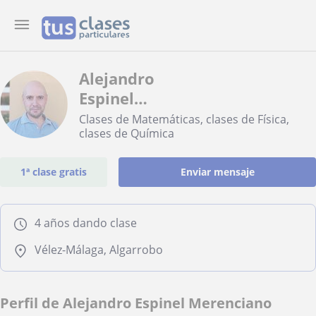
Alejandro
Espinel
Merenciano
Clases de Matemáticas, clases de Física,
clases de Química
1ª clase gratis
Enviar mensaje
4 años dando clase
Vélez-Málaga, Algarrobo
Perfil de Alejandro Espinel Merenciano