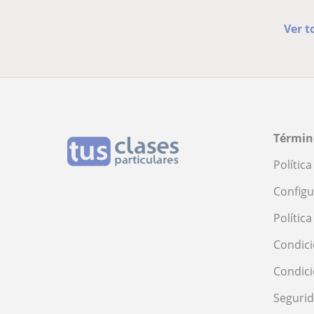
Ver t
Términ
Polític
Configu
Polític
Condici
Condic
Seguri