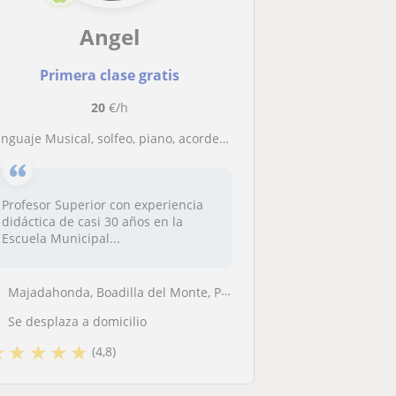
Angel
Primera clase gratis
20
€/h
enguaje Musical, solfeo, piano, acordeón, canto
Profesor Superior con experiencia
didáctica de casi 30 años en la
Escuela Municipal...
Majadahonda, Boadilla del Monte, Pozuelo de Alarcón, Las Rozas de Madr...
Se desplaza a domicilio
★
★
★
★
★
(4,8)