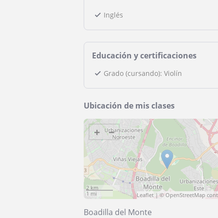
Inglés
Educación y certificaciones
Grado (cursando): Violín
Ubicación de mis clases
+
−
2 km
1 mi
Leaflet
| ©
OpenStreetMap
cont
Boadilla del Monte