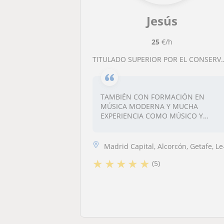
Jesús
25
€/h
TITULADO SUPERIOR POR EL CONSERVATORIO, LENGUAJE MUSICAL Y ARMONÍA A DOMICILIO
TAMBIÉN CON FORMACIÓN EN
MÚSICA MODERNA Y MUCHA
EXPERIENCIA COMO MÚSICO Y
COMO PROFE...
Madrid Capital, Alcorcón, Getafe, Leganés, Boadilla del Monte
★
★
★
★
★
(5)