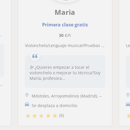
Maria
Primera clase gratis
30
€/h
Violonchelo/Lenguaje musical/Pruebas acceso al conservatorio
L
🎻 ¿Quieres empezar a tocar el
violonchelo o mejorar tu técnica?Soy
María, profesora...
Móstoles, Arroyomolinos (Madrid), Moraleja de Enmedio, Villaviciosa de...
Se desplaza a domicilio
★
★
★
★
★
(5)