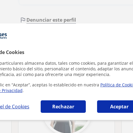
Denunciar este perfil
 de Cookies
particulares almacena datos, tales como cookies, para garantizar el
 Musical en Boadilla del Monte que pueden i
ento básico del sitio, personalizar el contenido, adaptar los anunc
eficacia, así como para ofrecerte una mejor experiencia.
lic en “Aceptar”, aceptas lo establecido en nuestra
Política de Cook
e Privacidad
.
el de Cookies
Rechazar
Aceptar