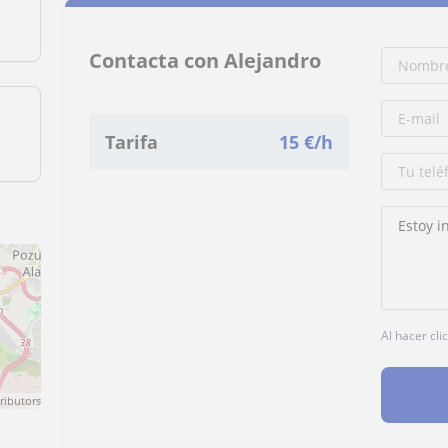
Contacta con Alejandro
Tarifa
15
€/h
Al hacer cli
ributors