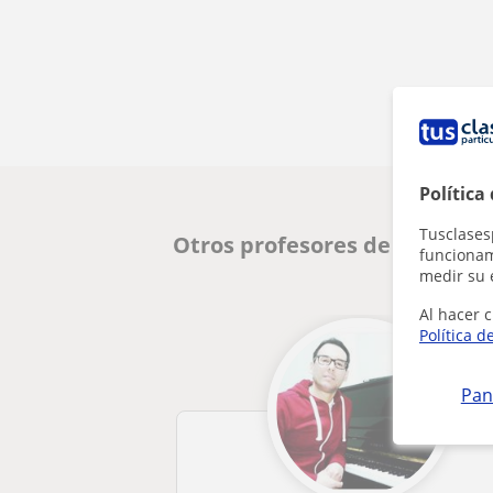
Política
Tusclases
Otros profesores de Lenguaje
funcionami
medir su 
Al hacer c
Política d
Pan