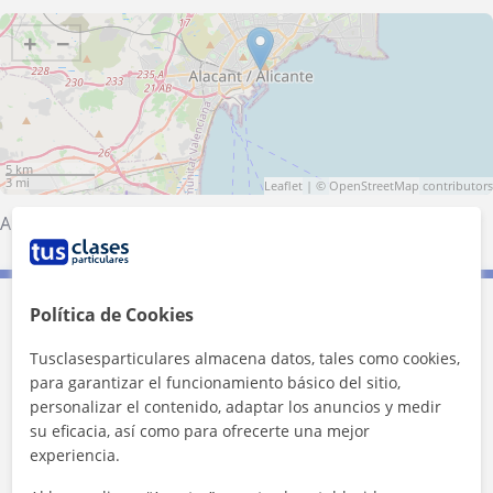
+
−
5 km
3 mi
Leaflet
| ©
OpenStreetMap
contributors
Alicante (Ciudad)
Política de Cookies
Contacta con Alexandra
Tusclasesparticulares almacena datos, tales como cookies,
Tarifa
8
€/h
para garantizar el funcionamiento básico del sitio,
personalizar el contenido, adaptar los anuncios y medir
su eficacia, así como para ofrecerte una mejor
experiencia.