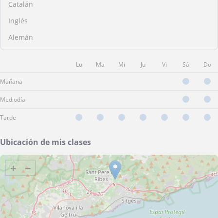
Catalán
Inglés
Alemán
Lu
Ma
Mi
Ju
Vi
Sá
Do
Mañana
Mediodía
Tarde
Ubicación de mis clases
+
−