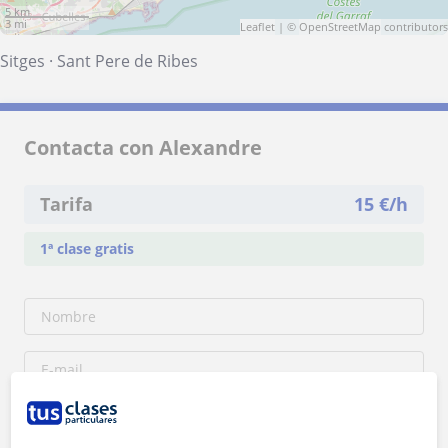
5 km
3 mi
Leaflet
| ©
OpenStreetMap
contributors
Sitges
·
Sant Pere de Ribes
Contacta con Alexandre
Tarifa
15
€/h
1ª clase gratis