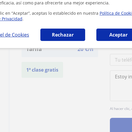
eficacia, así como para ofrecerte una mejor experiencia.
lic en “Aceptar”, aceptas lo establecido en nuestra
Política de Cook
e Privacidad
.
Contacta con Jose juan
el de Cookies
Rechazar
Aceptar
Tarifa
20
€/h
1ª clase gratis
Al hacer clic