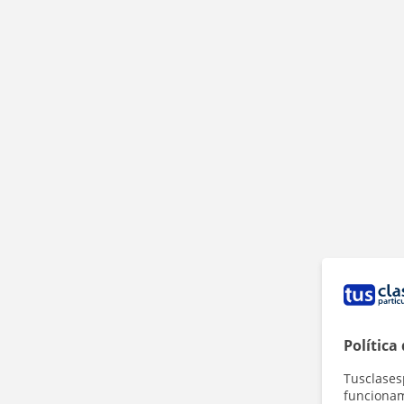
Política
Tusclases
funcionami