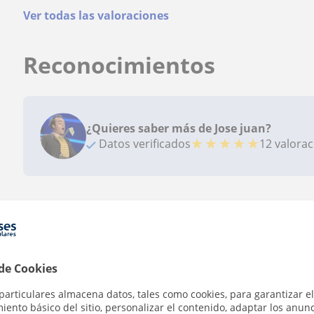
Ver todas las valoraciones
Reconocimientos
¿Quieres saber más de Jose juan?
★
★
★
★
★
Datos verificados
12 valora
Zona de Jose juan
Localidades a las que se desplaza para dar clase
 de Cookies
La Romana
Hondón de los Frailes
Hondón de 
particulares almacena datos, tales como cookies, para garantizar el
ento básico del sitio, personalizar el contenido, adaptar los anunc