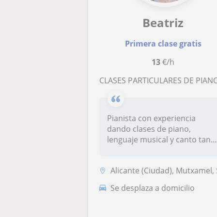
Beatriz
Primera clase gratis
13
€/h
CLASES PARTICULARES DE PIANO, LENGUAJE MUSICAL Y CANT
Pianista con experiencia
dando clases de piano,
lenguaje musical y canto tant
parti...
Alicante (Ciudad), Mutxamel, San Vicente del Raspeig, Sant Joan D'Alac
Se desplaza a domicilio