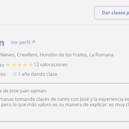
Dar clases 
an
Ver perfil
Nieves, Crevillent, Hondón de los Frailes, La Romana
★
★
★
★
★
12 valoraciones
to
dos
1 año dando clase
 de Jose juan opinan:
emanas tomando clases de canto con José y la experiencia 
, pero lo que más valoro es su manera de explicar: es muy cla