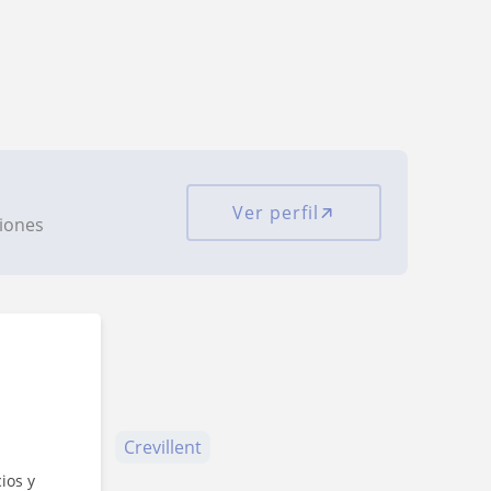
Ver perfil
ciones
las Nieves
Crevillent
ios y