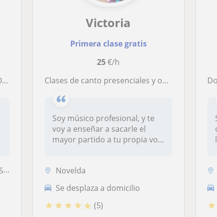
Victoria
Primera clase gratis
25
€/h
O
Clases de canto presenciales y online
Do
Soy músico profesional, y te
voy a enseñar a sacarle el
o
mayor partido a tu propia vo...
...
Novelda
Se desplaza a domicilio
★
★
★
★
★
★
(5)