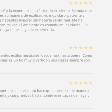
★
★
★
★
★
sé y la experiencia está siendo excelente. Se nota que
es su manera de explicar: es muy claro, paciente y
 necesitas mejorar sin hacerte sentir mal. Me ha
on mi voz. El ambiente es cómodo en las clases. Sin
si ya tienes algo de experiencia.
★
★
★
★
★
rentes estilos musicales, desde rock hasta ópera. Como
emás es un tío muy divertido y sus clases siempre son
★
★
★
★
★
experiencia en el canto hace que aprendas de manera
mente y compruebas hasta donde eres capaz de llegar.