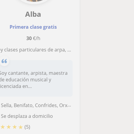
Alba
Primera clase gratis
30
€/h
y clases particulares de arpa, canto y lenguaje musical
Soy cantante, arpista, maestra
de educación musical y
licenciada en
psicopedagogía....
Sella, Benifato, Confrides, Orxeta
Se desplaza a domicilio
★
★
★
★
(5)