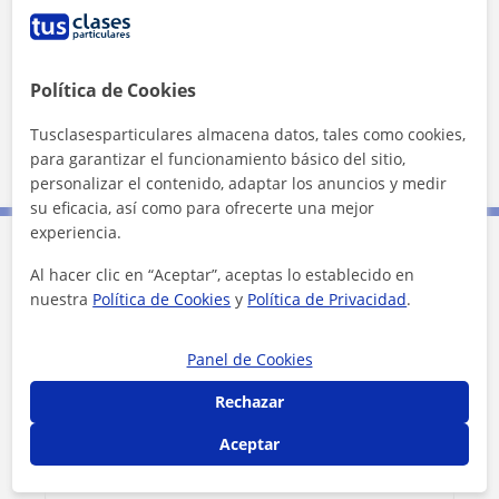
Política de Cookies
Tusclasesparticulares almacena datos, tales como cookies,
500 m
para garantizar el funcionamiento básico del sitio,
2000 ft
Leaflet
| ©
OpenStreetMap
contributors
personalizar el contenido, adaptar los anuncios y medir
su eficacia, así como para ofrecerte una mejor
experiencia.
Contacta con Laura
Al hacer clic en “Aceptar”, aceptas lo establecido en
nuestra
Política de Cookies
y
Política de Privacidad
.
Tarifa
11
€/h
Panel de Cookies
Rechazar
Aceptar