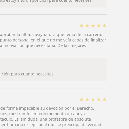
to estoy a tu disposición para cuanto necesites.
★
★
★
★
★
aprobar la última asignatura que tenía de la carrera.
 punto personal en el que no me veía capaz de finalizar
 la motivación que necesitaba. De las mejores
sición para cuanto necesites
★
★
★
★
★
 de forma impecable su devoción por el Derecho.
umnos, mostrando en todo momento un apoyo
táculo. Es, sin duda, una profesora de absoluta
n ser humano excepcional que se preocupa de verdad