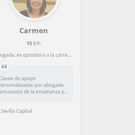
Carmen
15
€/h
a, ex opositora a la carrera judicial y fiscal durante 6 años, imparto clases online de Derecho así como de asignaturas jurídicas de otras carreras.
Clases de apoyo
personalizadas por abogada
entusiasta de la enseñanza y
el derecho....
Sevilla Capital