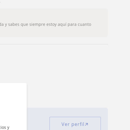
.
ada y sabes que siempre estoy aquí para cuanto
Ver perfil
ciones
ios y