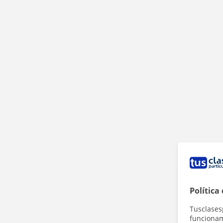
Política
Tusclases
funcionami