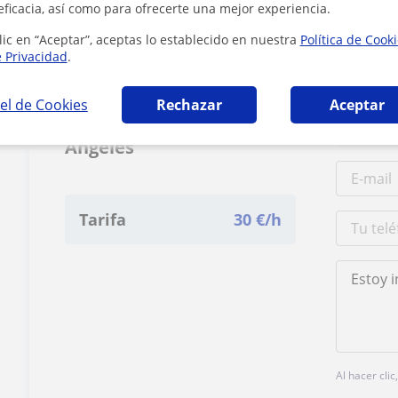
eficacia, así como para ofrecerte una mejor experiencia.
lic en “Aceptar”, aceptas lo establecido en nuestra
Política de Cook
e Privacidad
.
el de Cookies
Rechazar
Aceptar
Contacta con María
Ángeles
Tarifa
30
€/h
Al hacer cli