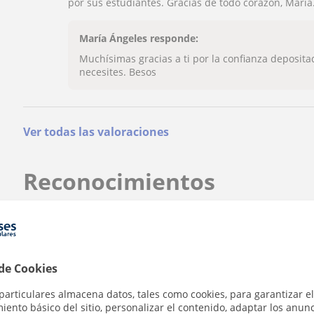
por sus estudiantes. Gracias de todo corazón, María
María Ángeles responde:
Muchísimas gracias a ti por la confianza deposit
necesites. Besos
Ver todas las valoraciones
Reconocimientos
Profesor verificado
María Ángeles tiene el Perfil Verificado
 de Cookies
¿Quieres saber más de María Ángeles?
particulares almacena datos, tales como cookies, para garantizar el
★
★
★
★
★
Datos verificados
66 valora
ento básico del sitio, personalizar el contenido, adaptar los anunc