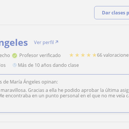
Dar clases 
ngeles
Ver perfil
★
★
★
★
★
66 valoracione
recho
Profesor verificado
dos
más de 10 años dando clase
 de María Ángeles opinan:
maravillosa. Gracias a ella he podido aprobar la última asig
. Me encontraba en un punto personal en el que no me veía ca