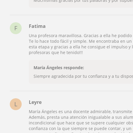
Muchisimas gracias por tus palabras y por supues
Fatima
F
Una profesora maravillosa. Gracias a ella he podido 
Te lo hace todo fácil y simple. Me encontraba en un
esta etapa y gracias a ella he consigue el impulso y
profesoras que he tenido!!!
María Ángeles responde:
Siempre agradecida por tu confianza y a tu dispo
Leyre
L
María Ángeles es una docente admirable, transmite
Además, presta una atención inigualable a sus al
incondicional que hace que se supere cualquier obs
confianza con la que siempre se puede contar, y u