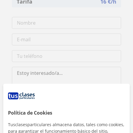
Tarifa
16
€/h
Al hacer clic, aceptas nuestro
aviso legal
y de
privacidad
Política de Cookies
Contactar ahora
Tusclasesparticulares almacena datos, tales como cookies,
para garantizar el funcionamiento básico del sitio,