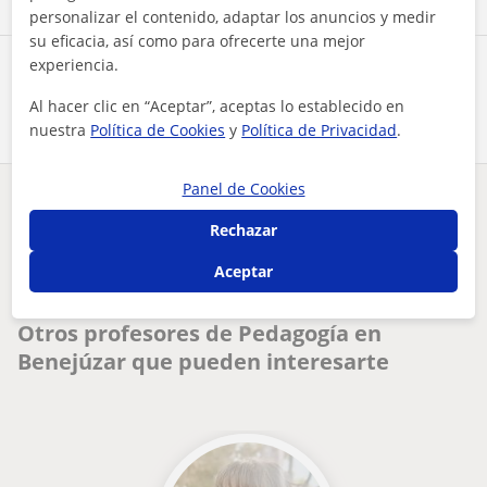
personalizar el contenido, adaptar los anuncios y medir
su eficacia, así como para ofrecerte una mejor
experiencia.
Comparte a este profesor
Al hacer clic en “Aceptar”, aceptas lo establecido en
nuestra
Política de Cookies
y
Política de Privacidad
.
Panel de Cookies
¿Hay algún error en este perfil?
Cuéntanos
Rechazar
Tus clases particulares
A domicilio
Pedagogía
Alicante
Aceptar
clases online o presenciales de refuerzo educativo en primar...
Otros profesores de Pedagogía en
Benejúzar que pueden interesarte