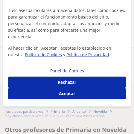
Al hacer clic, aceptas nuestro
aviso legal
y de
privacidad
Tusclasesparticulares almacena datos, tales como cookies,
para garantizar el funcionamiento básico del sitio,
personalizar el contenido, adaptar los anuncios y medir
Contactar ahora
su eficacia, así como para ofrecerte una mejor
experiencia.
Al hacer clic en “Aceptar”, aceptas lo establecido en
nuestra
Política de Cookies
y
Política de Privacidad
.
Comparte a este profesor
Panel de Cookies
Rechazar
Aceptar
¿Hay algún error en este perfil?
Cuéntanos
Tus clases particulares
Primaria
Alicante
Novelda
doy clases particulares de cualquier materia a niños y niñas...
Otros profesores de Primaria en Novelda