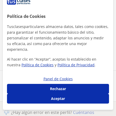
Política de Cookies
Tusclasesparticulares almacena datos, tales como cookies,
para garantizar el funcionamiento básico del sitio,
Al hacer clic, aceptas nuestro
aviso legal
y de
privacidad
personalizar el contenido, adaptar los anuncios y medir
su eficacia, así como para ofrecerte una mejor
experiencia.
Contactar ahora
Al hacer clic en “Aceptar”, aceptas lo establecido en
nuestra
Política de Cookies
y
Política de Privacidad
.
Panel de Cookies
Comparte a este profesor
Rechazar
Aceptar
¿Hay algún error en este perfil?
Cuéntanos