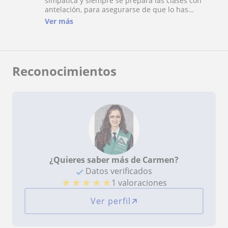
simpática y siempre se prepara las clases con
antelación, para asegurarse de que lo has
entendido y saber si avanzar o no. La recomiendo
Ver más
100%
Reconocimientos
¿Quieres saber más de Carmen?
Datos verificados
★
★
★
★
★
1 valoraciones
Ver perfil