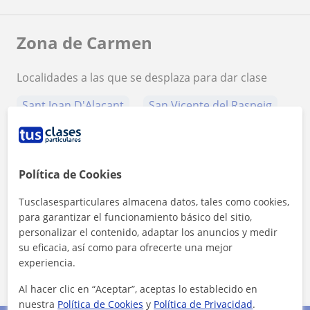
Zona de Carmen
Localidades a las que se desplaza para dar clase
Sant Joan D'Alacant
San Vicente del Raspeig
Mutxamel
Alicante (Ciudad)
+
−
Política de Cookies
Tusclasesparticulares almacena datos, tales como cookies,
para garantizar el funcionamiento básico del sitio,
personalizar el contenido, adaptar los anuncios y medir
su eficacia, así como para ofrecerte una mejor
experiencia.
10 km
5 mi
Leaflet
| ©
OpenStreetMap
contributors
Al hacer clic en “Aceptar”, aceptas lo establecido en
nuestra
Política de Cookies
y
Política de Privacidad
.