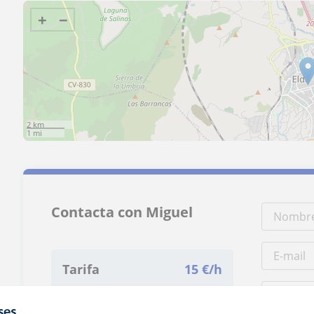
+
−
2 km
1 mi
Contacta con Miguel
Tarifa
15
€/h