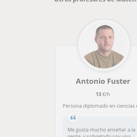
Antonio Fuster
13
€/h
Persona diplomado en ciencias empresariales trabajando más de 10 años en el sector administrat
Me gusta mucho enseñar a la
gente, y sobretodo soy una