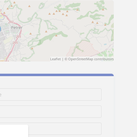
Leaflet
| ©
OpenStreetMap
contributors