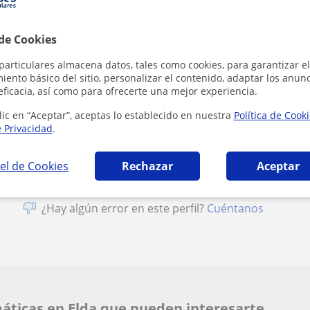
1ª clase gratis
 de Cookies
particulares almacena datos, tales como cookies, para garantizar el
ento básico del sitio, personalizar el contenido, adaptar los anunc
eficacia, así como para ofrecerte una mejor experiencia.
Al hacer clic
lic en “Aceptar”, aceptas lo establecido en nuestra
Política de Cook
e Privacidad
.
el de Cookies
Rechazar
Aceptar
¿Hay algún error en este perfil?
Cuéntanos
áticas en Elda que pueden interesarte