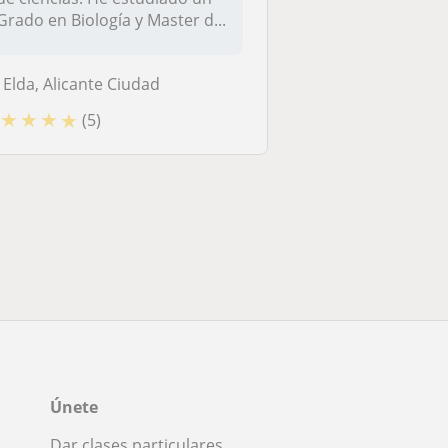
Grado en Biología y Master d...
Elda, Alicante Ciudad
★
★
★
★
(5)
Únete
Dar clases particulares