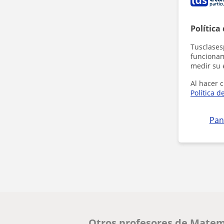
Política
Tusclases
funcionami
medir su 
Al hacer c
Política d
Pan
Otros profesores de Matem