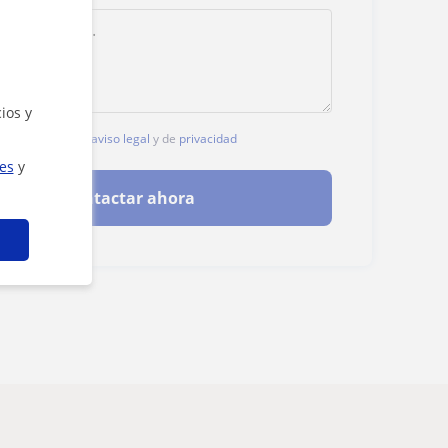
ios y
, aceptas nuestro
aviso legal
y de
privacidad
ies
y
Contactar ahora