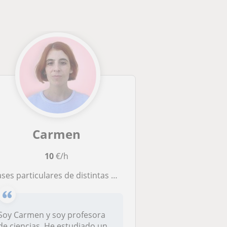
Carmen
10
€/h
ses particulares de distintas materias nivel Primaria, ESO, Bachillerato
Soy Carmen y soy profesora
de ciencias. He estudiado un