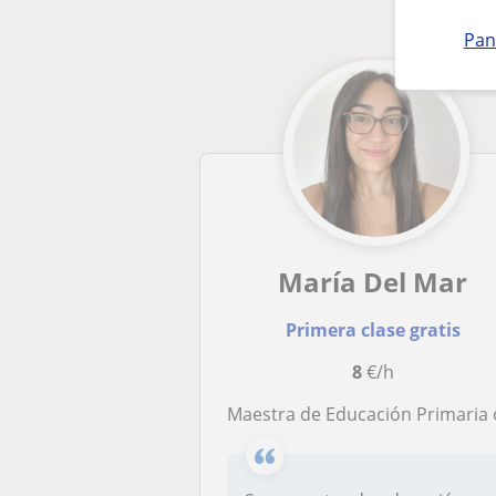
Pan
María Del Mar
Primera clase gratis
8
€/h
Maestra de Educación Primaria ofrece clases para el alumnado de Primaria y Secunda