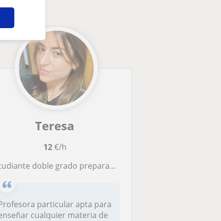
Teresa
12
€/h
diante doble grado preparada para impartir clases a niños de cualquier edad de primaria.
Profesora particular apta para
enseñar cualquier materia de