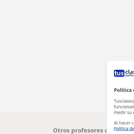
Política
Tusclases
funcionami
medir su 
Al hacer c
Política d
Otros profesores de Prima