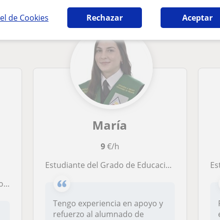
el de Cookies
Rechazar
Aceptar
María
9
€/h
Estudiante del Grado de Educación Primaria en la Universidad de Alicante. Experiencia con clases de apoyo a niños de Primaria.
Estu
ria
Tengo experiencia en apoyo y
refuerzo al alumnado de