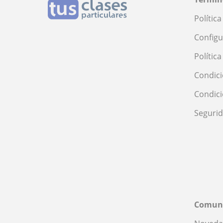
Polític
Configu
Polític
Condici
Condic
Seguri
Comun