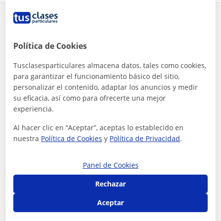
¿Hay algún error en este perfil?
Cuéntanos
Política de Cookies
Tus clases particulares
Técnicas de estudio
Alicante
clases de repaso paco bonilla todas las asignaturas
Tusclasesparticulares almacena datos, tales como cookies,
para garantizar el funcionamiento básico del sitio,
Otros profesores de Técnicas de estudio
personalizar el contenido, adaptar los anuncios y medir
en Alicante que pueden interesarte
su eficacia, así como para ofrecerte una mejor
experiencia.
Al hacer clic en “Aceptar”, aceptas lo establecido en
nuestra
Política de Cookies
y
Política de Privacidad
.
Panel de Cookies
Rechazar
Aceptar