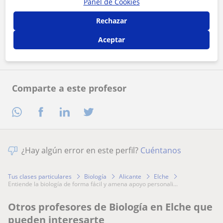
Panel de Cookies
Al hacer clic, aceptas nuestro
aviso legal
y de
privacidad
Rechazar
Contactar ahora
Aceptar
Comparte a este profesor
¿Hay algún error en este perfil?
Cuéntanos
Tus clases particulares
Biología
Alicante
Elche
entiende la biología de forma fácil y amena apoyo personali...
Otros profesores de Biología en Elche que
pueden interesarte