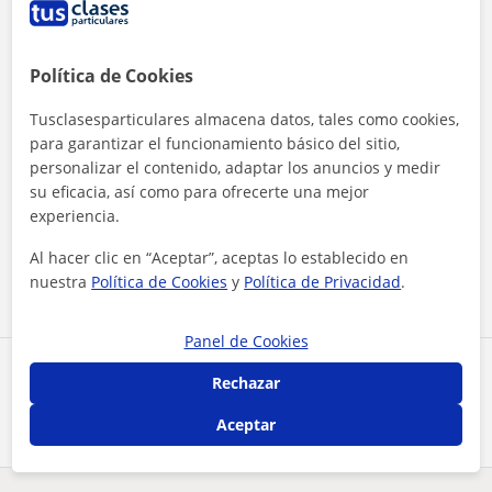
Política de Cookies
Tusclasesparticulares almacena datos, tales como cookies,
para garantizar el funcionamiento básico del sitio,
personalizar el contenido, adaptar los anuncios y medir
su eficacia, así como para ofrecerte una mejor
Al hacer clic, aceptas nuestro
aviso legal
y de
privacidad
experiencia.
Al hacer clic en “Aceptar”, aceptas lo establecido en
Contactar ahora
nuestra
Política de Cookies
y
Política de Privacidad
.
Panel de Cookies
Comparte a este profesor
Rechazar
Aceptar