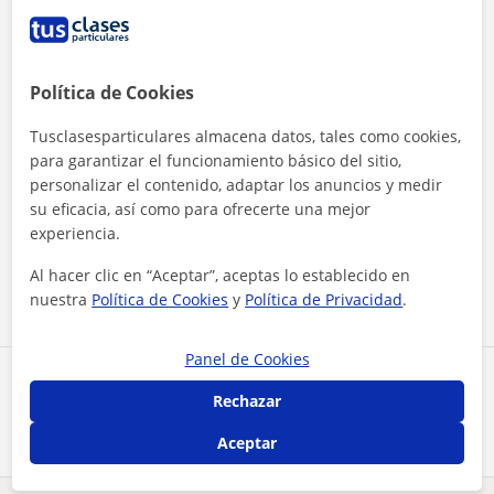
Política de Cookies
Tusclasesparticulares almacena datos, tales como cookies,
para garantizar el funcionamiento básico del sitio,
personalizar el contenido, adaptar los anuncios y medir
Al hacer clic, aceptas nuestro
aviso legal
y de
privacidad
su eficacia, así como para ofrecerte una mejor
experiencia.
Contactar ahora
Al hacer clic en “Aceptar”, aceptas lo establecido en
nuestra
Política de Cookies
y
Política de Privacidad
.
Panel de Cookies
Comparte a este profesor
Rechazar
Aceptar