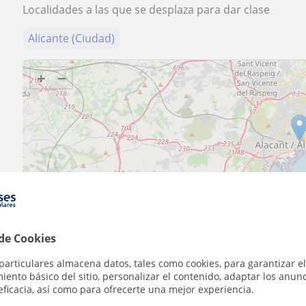
Localidades a las que se desplaza para dar clase
Alicante (Ciudad)
+
−
5 km
3 mi
 de Cookies
Contacta con NaDiA
particulares almacena datos, tales como cookies, para garantizar el
ento básico del sitio, personalizar el contenido, adaptar los anunc
eficacia, así como para ofrecerte una mejor experiencia.