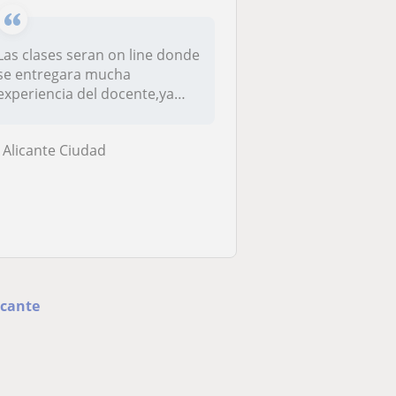
Las clases seran on line donde
se entregara mucha
experiencia del docente,ya
que se...
Alicante Ciudad
icante