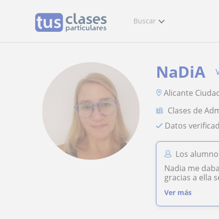
Buscar
NaDiA
Alicante Ciuda
Clases de Ad
Datos verifica
Los alumno
Nadia me daba 
gracias a ella
Ver más