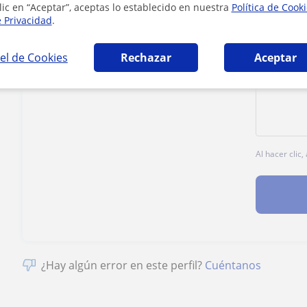
lic en “Aceptar”, aceptas lo establecido en nuestra
Política de Cook
Tarifa
11
€/h
e Privacidad
.
el de Cookies
Rechazar
Aceptar
1ª clase gratis
Al hacer clic
¿Hay algún error en este perfil?
Cuéntanos