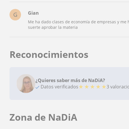
Gian
G
Me ha dado clases de economía de empresas y me h
suerte aprobar la materia
Reconocimientos
¿Quieres saber más de NaDiA?
★
★
★
★
★
Datos verificados
3 valorac
Zona de NaDiA