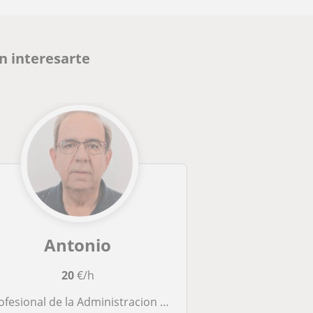
n interesarte
Antonio
20
€/h
sional de la Administracion de empresas Pymes y dicto clases a personas que desean emprender o esten funionando