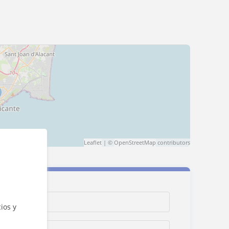
Leaflet
| ©
OpenStreetMap
contributors
ios y