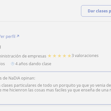
Dar clases 
Ver perfil
d
★
★
★
★
★
3 valoraciones
ministración de empresas
dos
4 años dando clase
s de NaDiA opinan:
clases particulares de todo un porquito ya que yo venia d
 se me hicienron las cosas mas faciles ya que enseña de una 