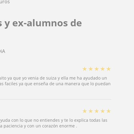
guros
s y ex-alumnos de
DiA
★
★
★
★
★
ito ya que yo venia de suiza y ella me ha ayudado un
mas faciles ya que enseña de una manera que lo puedan
★
★
★
★
★
uda con lo que no entiendes y te lo explica todas las
a paciencia y con un corazón enorme .