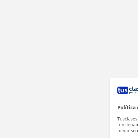
Política
Tusclases
funcionami
medir su 