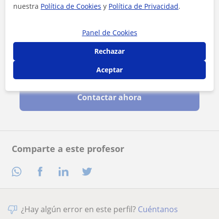
nuestra
Política de Cookies
y
Política de Privacidad
.
Panel de Cookies
Rechazar
Al hacer clic, aceptas nuestro
aviso legal
y de
privacidad
Aceptar
Contactar ahora
Comparte a este profesor
¿Hay algún error en este perfil?
Cuéntanos