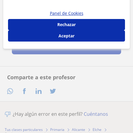
Panel de Cookies
Rechazar
Al hacer clic, aceptas nuestro
aviso legal
y de
privacidad
Aceptar
Contactar ahora
Comparte a este profesor
¿Hay algún error en este perfil?
Cuéntanos
Tus clases particulares
Primaria
Alicante
Elche