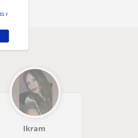
ies
y
Ikram