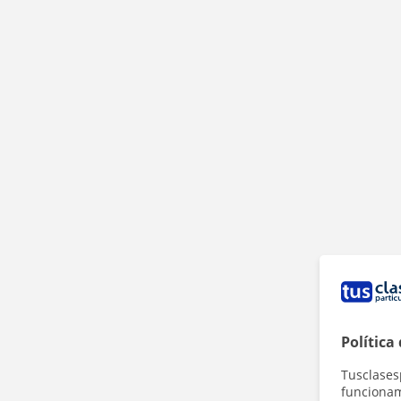
Política
Tusclases
funcionami