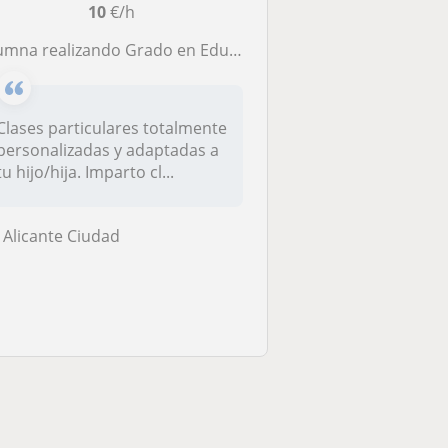
10
€/h
umna realizando Grado en Educación Primaria en la UA.
Clases particulares totalmente
personalizadas y adaptadas a
tu hijo/hija. Imparto cl...
Alicante Ciudad