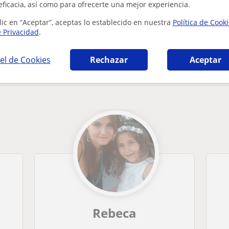
¿Hay algún error en este perfil?
Cuéntanos
eficacia, así como para ofrecerte una mejor experiencia.
lic en “Aceptar”, aceptas lo establecido en nuestra
Política de Cook
e Privacidad
.
el de Cookies
Rechazar
Aceptar
ia en Alicante que pueden interesarte
Rebeca