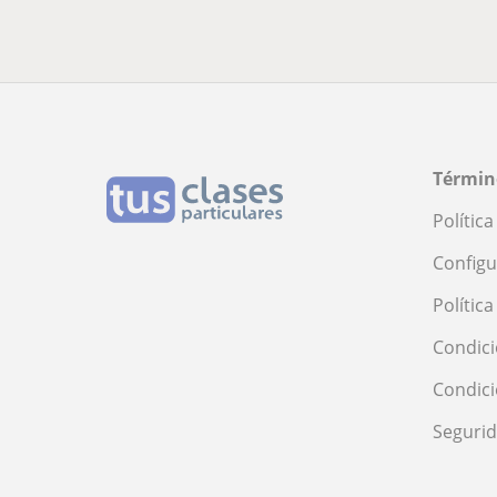
Términ
Polític
Configu
Polític
Condici
Condic
Seguri