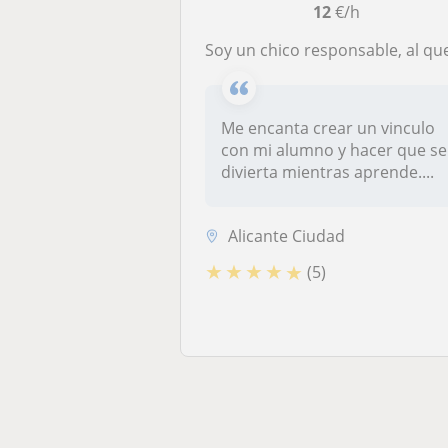
12
€/h
Soy un chico responsable, al que le gusta enseñar y los niñ
Me encanta crear un vinculo
con mi alumno y hacer que se
divierta mientras aprende....
Alicante Ciudad
★
★
★
★
★
(5)