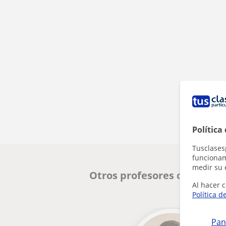
Política
Tusclases
funcionami
medir su 
Otros profesores de Progr
Al hacer c
Política d
Pan