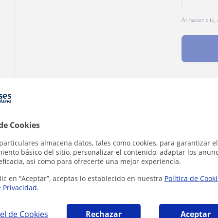
Al hacer clic
¿Hay algún error en este perfil?
Cuéntanos
 de Cookies
particulares almacena datos, tales como cookies, para garantizar el
ento básico del sitio, personalizar el contenido, adaptar los anunc
eficacia, así como para ofrecerte una mejor experiencia.
amación en Alicante que pueden interesarte
lic en “Aceptar”, aceptas lo establecido en nuestra
Política de Cook
e Privacidad
.
el de Cookies
Rechazar
Aceptar