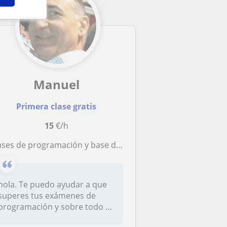
Manuel
Primera clase gratis
15
€/h
lases de programación y base de datos
hola. Te puedo ayudar a que
superes tus exámenes de
programación y sobre todo a
que...