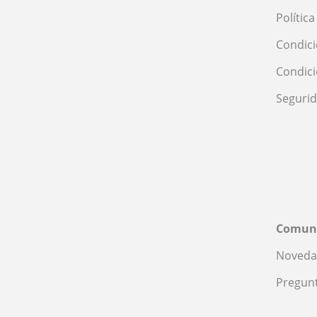
Polític
Condici
Condic
Seguri
Comun
Noveda
Pregunt