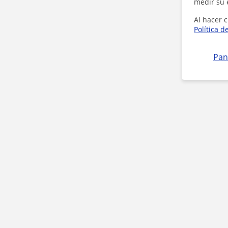
medir su 
Al hacer c
Política d
Pan