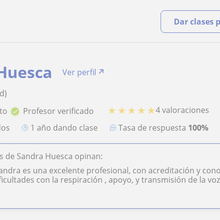
Dar clases 
Huesca
Ver perfil
d)
★
★
★
★
★
4 valoraciones
to
Profesor verificado
dos
1 año dando clase
Tasa de respuesta
100%
s de Sandra Huesca opinan:
andra es una excelente profesional, con acreditación y c
icultades con la respiración , apoyo, y transmisión de la vo