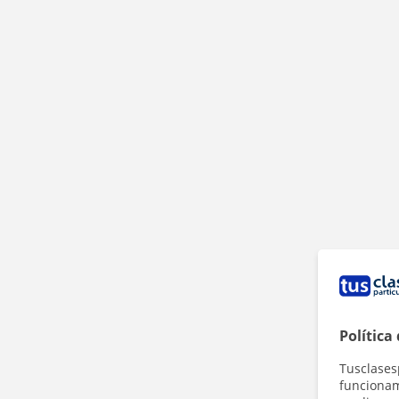
Política
Tusclases
funcionami