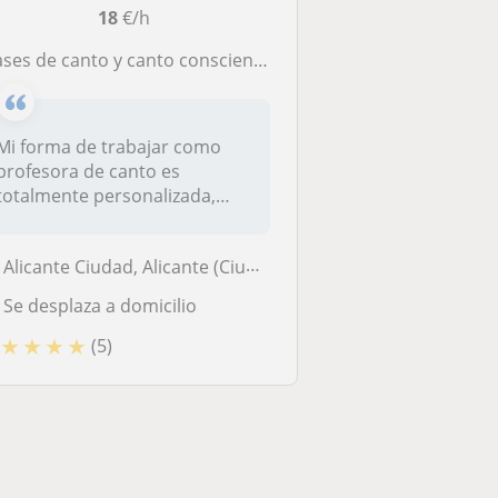
18
€/h
s de canto y canto consciente, trabajando técnica, respiración y expresión para desarrollar una voz libre, sana y auténtica
Mi forma de trabajar como
profesora de canto es
totalmente personalizada,
adaptándom...
Alicante Ciudad, Alicante (Ciudad), El Campello, Mutxamel, Sant Joan D...
Se desplaza a domicilio
★
★
★
★
(5)