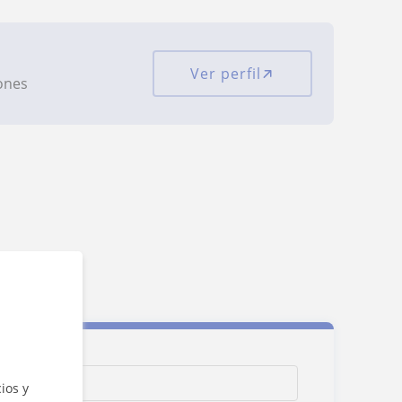
Ver perfil
iones
ios y