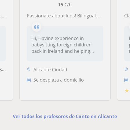
15
€/h
ada
Passionate about kids! Bilingual, Creative, understanding and energetic
Clase
o
Hi, Having experience in
babysitting foreign children
back in Ireland and helping
th...
...
Alicante Ciudad
Se desplaza a domicilio
★
Ver todos los profesores de Canto en Alicante