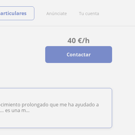
particulares
Anúnciate
Tu cuenta
40
€
/h
Contactar
onocimiento prolongado que me ha ayudado a
z… es una m...