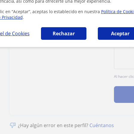
eficacia, así como para ofrecerte una mejor experiencia.
lic en “Aceptar”, aceptas lo establecido en nuestra
Política de Cook
e Privacidad
.
Tarifa
40
€/h
el de Cookies
Rechazar
Aceptar
Al hacer cli
¿Hay algún error en este perfil?
Cuéntanos