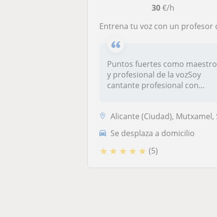
30
€/h
Entrena tu voz con un profesor que se adapta a ti: tu estilo, tu ritmo, tus metas. A domicilio o por videollam
Puntos fuertes como maestr
y profesional de la vozSoy
cantante profesional con
una...
Alicante (Ciudad), Mutxamel, San Vicente del Raspeig, Sant Joan D'Alac
Se desplaza a domicilio
★
★
★
★
★
(5)