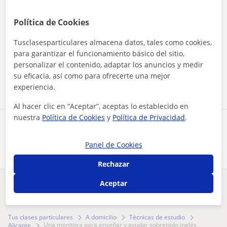
Política de Cookies
Tusclasesparticulares almacena datos, tales como cookies,
Al hacer clic, aceptas nuestro
aviso legal
y de
privacidad
para garantizar el funcionamiento básico del sitio,
personalizar el contenido, adaptar los anuncios y medir
Contactar ahora
su eficacia, así como para ofrecerte una mejor
experiencia.
Al hacer clic en “Aceptar”, aceptas lo establecido en
nuestra
Política de Cookies
y
Política de Privacidad
.
Comparte a este profesor
Panel de Cookies
Rechazar
Aceptar
¿Hay algún error en este perfil?
Cuéntanos
Tus clases particulares
A domicilio
Técnicas de estudio
una monitora para enseñar y ayudar sobretodo inglés
Alicante