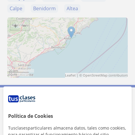
Calpe
Benidorm
Altea
+
−
20 km
10 mi
Leaflet
| ©
OpenStreetMap
contributors
Contacta con Joan
Política de Cookies
Tarifa
12
€/h
Tusclasesparticulares almacena datos, tales como cookies,
1ª clase gratis
para garantizar el funcionamiento básico del sitio,