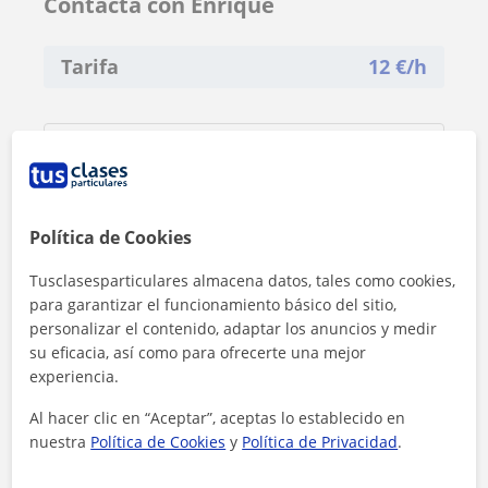
Contacta con Enrique
Tarifa
12
€/h
Política de Cookies
Tusclasesparticulares almacena datos, tales como cookies,
para garantizar el funcionamiento básico del sitio,
personalizar el contenido, adaptar los anuncios y medir
su eficacia, así como para ofrecerte una mejor
experiencia.
Al hacer clic en “Aceptar”, aceptas lo establecido en
nuestra
Política de Cookies
y
Política de Privacidad
.
Al hacer clic, aceptas nuestro
aviso legal
y de
privacidad