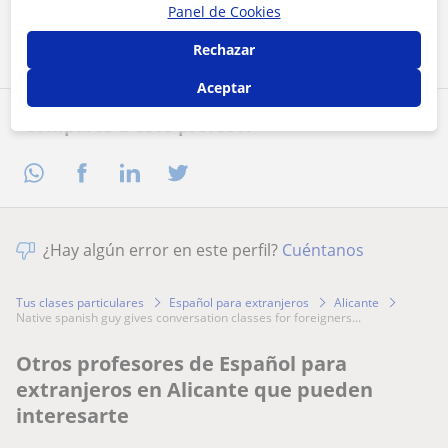
Panel de Cookies
Contactar ahora
Rechazar
Aceptar
Comparte a este profesor
¿Hay algún error en este perfil?
Cuéntanos
Tus clases particulares
Español para extranjeros
Alicante
native spanish guy gives conversation classes for foreigners...
Otros profesores de Español para
extranjeros en Alicante que pueden
interesarte