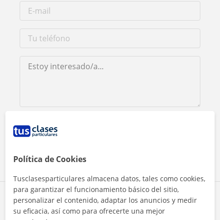
Al hacer clic, aceptas nuestro
aviso legal
y de
privacidad
Contactar ahora
Política de Cookies
Tusclasesparticulares almacena datos, tales como cookies,
para garantizar el funcionamiento básico del sitio,
Comparte a este profesor
personalizar el contenido, adaptar los anuncios y medir
su eficacia, así como para ofrecerte una mejor