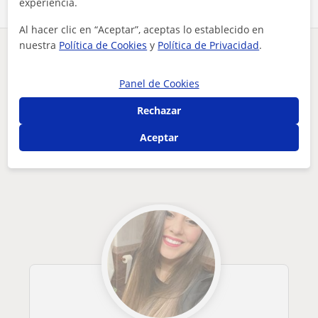
experiencia.
Al hacer clic en “Aceptar”, aceptas lo establecido en
nuestra
Política de Cookies
y
Política de Privacidad
.
¿Hay algún error en este perfil?
Cuéntanos
Panel de Cookies
Tus clases particulares
Primaria
Alicante
Petrer
niñera y dar apoyo con los deberes de niños de primaria y de...
Rechazar
Otros profesores de Primaria en Petrer
Aceptar
que pueden interesarte