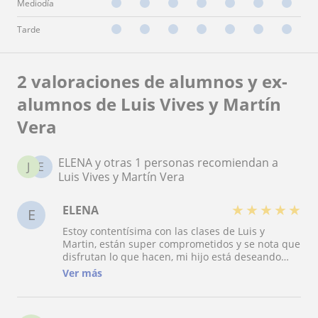
Mediodía
Tarde
2 valoraciones de alumnos y ex-
alumnos de Luis Vives y Martín
Vera
ELENA y otras 1 personas recomiendan a
J
E
Luis Vives y Martín Vera
★
★
★
★
★
ELENA
E
Estoy contentísima con las clases de Luis y
Martin, están super comprometidos y se nota que
disfrutan lo que hacen, mi hijo está deseando
volver el año que viene cuando volvamos a
Ver más
Alicante.