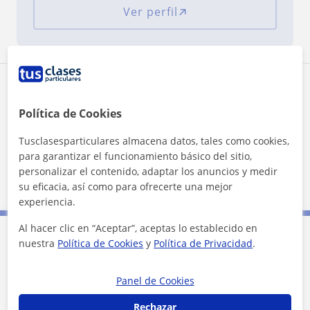
Ver perfil
Zona de Luis Vives y Martín Vera
Política de Cookies
Localidades a las que se desplaza para dar clase
Tusclasesparticulares almacena datos, tales como cookies,
Sant Joan D'Alacant
San Vicente del Raspeig
para garantizar el funcionamiento básico del sitio,
personalizar el contenido, adaptar los anuncios y medir
Mutxamel
Alicante (Ciudad)
su eficacia, así como para ofrecerte una mejor
experiencia.
Al hacer clic en “Aceptar”, aceptas lo establecido en
nuestra
Política de Cookies
y
Política de Privacidad
.
Contacta con Luis Vives y Martín
Vera
Panel de Cookies
Rechazar
Tarifa
20
€/h